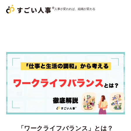
人事が変われば、組織が変わる
サービス一覧
すごい人事パートナー
すごい人事
採用おまかせパック
すごい人事
コンサルティング
導入事例
コラム
「ワークライフバランス」とは？