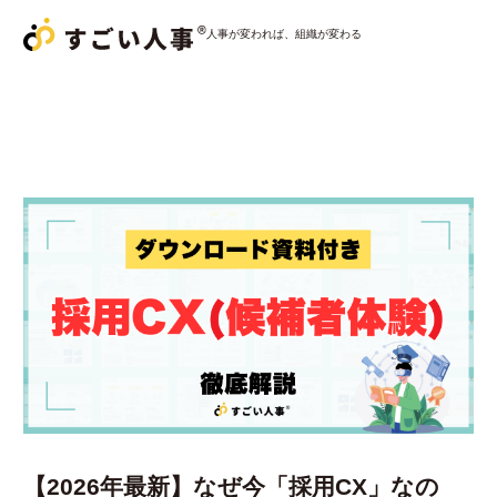
人事が変われば、組織が変わる
サービス一覧
すごい人事パートナー
すごい人事
採用おまかせパック
すごい人事
コンサルティング
導入事例
コラム
【2026年最新】なぜ今「採用CX」なの