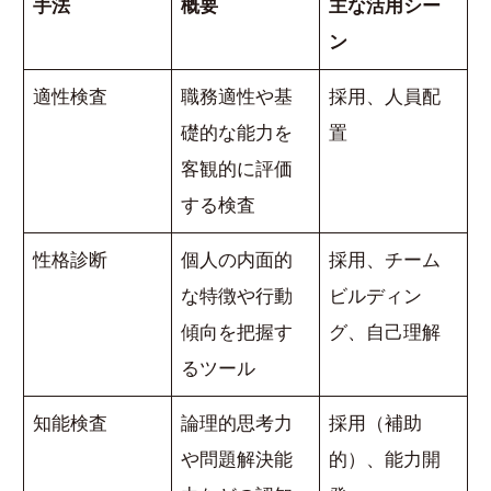
手法
概要
主な活用シー
ン
適性検査
職務適性や基
採用、人員配
礎的な能力を
置
客観的に評価
する検査
性格診断
個人の内面的
採用、チーム
な特徴や行動
ビルディン
傾向を把握す
グ、自己理解
るツール
知能検査
論理的思考力
採用（補助
や問題解決能
的）、能力開