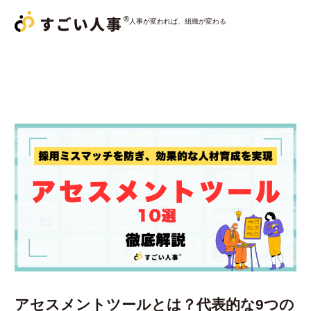
人事が変われば、組織が変わる
サービス一覧
すごい人事パートナー
すごい人事
採用おまかせパック
すごい人事
コンサルティング
導入事例
コラム
アセスメントツールとは？代表的な9つの