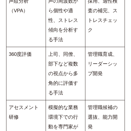
声紋分析
声の周波数か
採用、適性検
（VPA）
ら個性や適
査の補完、ス
性、ストレス
トレスチェッ
傾向を分析す
ク
る手法
360度評価
上司、同僚、
管理職育成、
部下など複数
リーダーシッ
の視点から多
プ開発
角的に評価す
る手法
アセスメント
模擬的な業務
管理職候補の
研修
環境下での行
選抜、能力開
動を専門家が
発