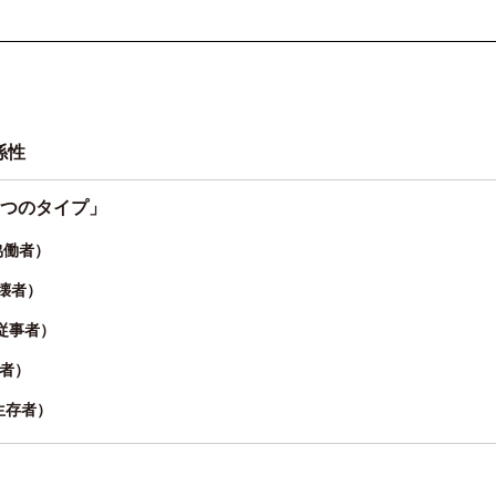
係性
5つのタイプ」
 協働者）
 破壊者）
/ 従事者）
避者）
/ 生存者）