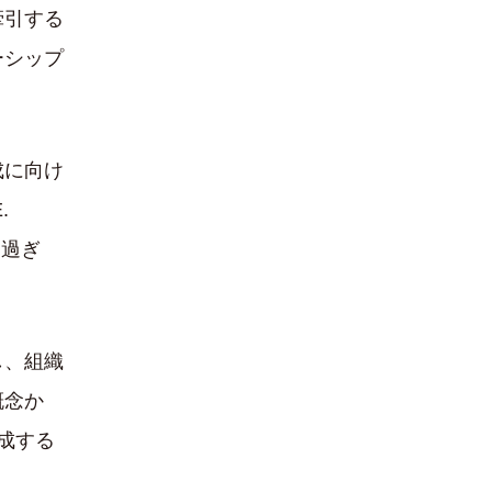
牽引する
ーシップ
成に向け
.
に過ぎ
し、組織
概念か
成する