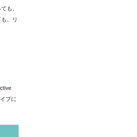
っても、
ても、リ
ive
タイプに