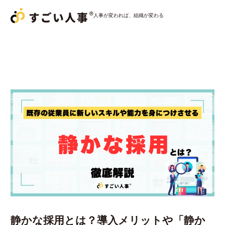
人事が変われば、組織が変わる
サービス一覧
すごい人事パートナー
すごい人事
採用おまかせパック
すごい人事
コンサルティング
導入事例
コラム
静かな採用とは？導入メリットや「静か