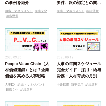
の事例を紹介
要件、銀の認定との関係
や企業のメリットを徹底
組織・マネジメント
組織文化
組織・マネジメント
組織運営
解説
組織運営
2025.09.26
2025.09.12
People Value Chain（人
人事の年間スケジュール
材価値連鎖）とは？企業
完全ガイド｜採用・給与
価値を高める人事戦略の
労務・人材育成の月別ス
新常識を徹底解説
ケジュールと業務改善の
人事DX
組織・マネジメント
中途採用
新卒採用
組織運営
コツを人事のプロが解説
組織文化
組織運営