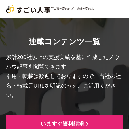
人事が変われば、組織が変わる
サービス一覧
連載コンテンツ一覧
すごい人事パートナー
累計200社以上の支援実績を基に作成したノウ
ハウ記事を閲覧できます。
すごい人事
採用おまかせパック
引用・転載は歓迎しておりますので、
当社の社
すごい人事
コンサルティング
名・転載元URLを明記のうえ、ご活用くださ
い。
導入事例
いますぐ資料請求
コラム